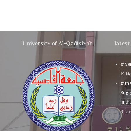
University of Al-Qadisiyah
lates
# Se
19 N
# the
Sugg
in th
9 No