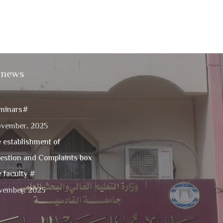
t news
minars#
ovember، 2025
 establishment of
estion and Complaints box
e faculty #
vember، 2025