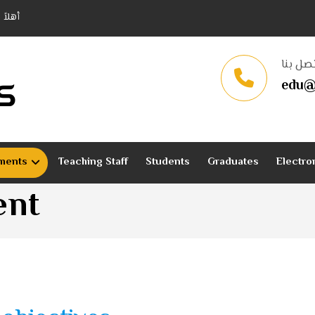
أهلاً
صل بنا
كل
edu@
tments
Teaching Staff
Students
Graduates
Electro
ent