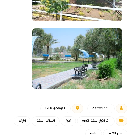
Admin١edu
٤ نوفمبر، ٢٠٢٥
آخر اخبار الكلية @en
اخبار
انجازات الكلية
زيارات
صور الكلية
عامة