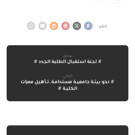
سابق
# لجنة استقبال الطلبة الجدد #
التالي
# نحو بيئـة جامعيـة مستدامـة..تـأهيل ممرات
الكليـة #