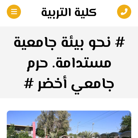
كلية التربية
# نحو بيئة جامعية
مستدامة. حرم
جامعي أخضر #