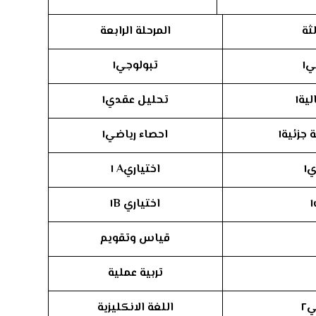
لثة
المرحلة الرابعة
١
تبولوجي١
ية١
تحليل عقدي١
جزئية١
احصاء رياضي١
١
اختياري
A
١
اختياري ١
B
قياس وتقويم
تربية عملية
٢
اللغة الانكليزية