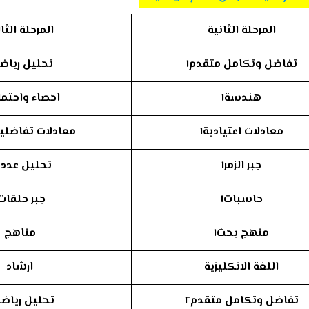
المرحلة الثانية
المرحلة الثا
تفاضل وتكامل متقدم١
تحليل رياضي
هندسة١
احصاء واحتمال
معادلات اعتيادية١
معادلات تفاضلية 
جبر الزمر١
تحليل عددي
حاسبات١
جبر حلقات١
منهج بحث١
مناهج
اللغة الانكليزية
ارشاد
تفاضل وتكامل متقدم٢
تحليل رياضي