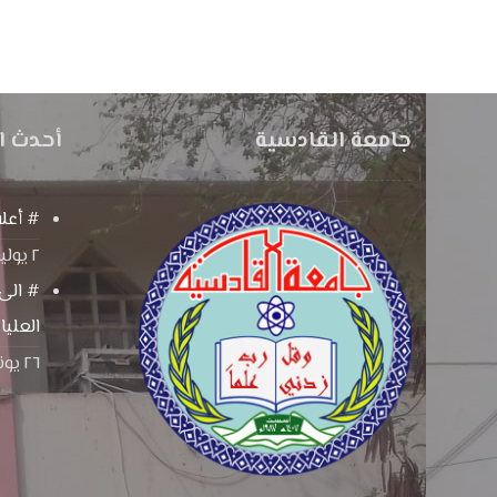
جامعة القادسية
أحدث ا
# أعلا
٢ يوليو، ٢٠٢٦
# الى 
العليا
٢٦ يونيو، ٢٠٢٦