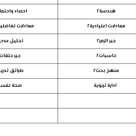
هندسة٢
احصاء واحتمال
معادلات اعتيادية٢
معادلات تفاضلية 
جبر الزمر٢
تحليل عددي
حاسبات٢
جبر حلقات٢
منهج بحث٢
طرائق تدر
ادارة تربوية
صحة نفسي