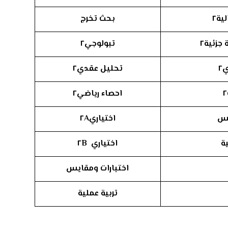
ية٢
بحث تخرج
جزئية٢
تبولوجي٢
٢
تحليل عقدي٢
احصاء رياضي٢
يس
اختياري٢
A
ة
اختياري ٢
B
اختبارات ومقايس
تربية عملية