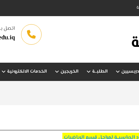
ة
اتصل بن
ة
du.iq
دريسيين
الطلبــة
الخريجين
الخدمات الالكترونية
د الدراسيــة لمراحل قسم الرياضيات