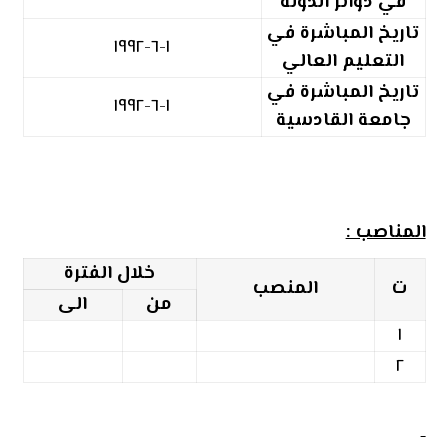
في دوائر الدولة
تاريخ المباشرة في
١-٦-١٩٩٢
التعليم العالي
تاريخ المباشرة في
١-٦-١٩٩٢
جامعة القادسية
المناصب :
خلال الفترة
ت
المنصب
من
الى
١
٢