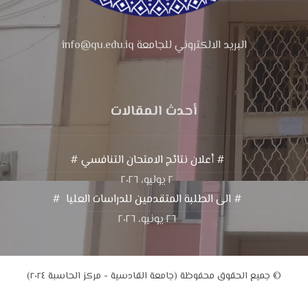
البريد الالكتروني للجامعة info@qu.edu.iq
أحدث المقالات
# أعلان نتائج الامتحان التنافسي #
٢ يوليو، ٢٠٢٦
# الى الطلبة المتقدمين للدراسات العليا #
٢٦ يونيو، ٢٠٢٦
© جميع الحقوق محفوظة (جامعة القادسية - مركز الحاسبة ٢٠٢٤)