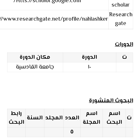
Htts://scholor.google.com/
scholar
Research
//www.researchgate.net/profile/nahlashker
gate
الدورات
ت
الدورة
مكان الدورة
١٠
جامعة القادسية
البحوث المنشورة
اسم
اسم
رابط
ت
العدد
المجلد
السنة
البحث
المجلة
البحث
٥