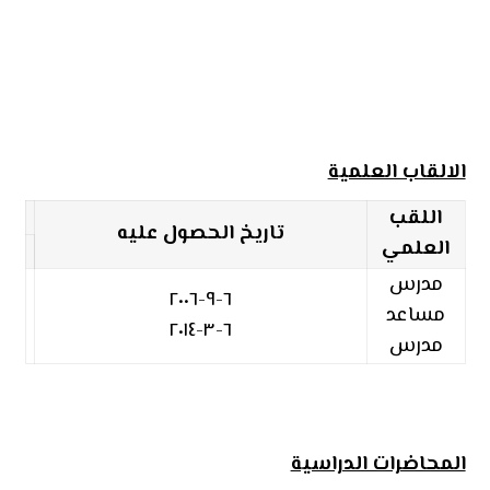
الالقاب العلمية
اللقب
تاريخ الحصول عليه
العلمي
مدرس
٦-٩-٢٠٠٦
مساعد
٦-٣-٢٠١٤
مدرس
المحاضرات الدراسية