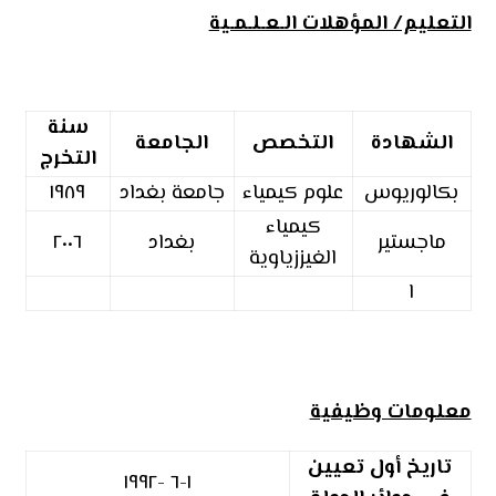
التعليم/ المؤهلات الـعـلـمـية
سنة
الشهادة
التخصص
الجامعة
التخرج
بكالوريوس
علوم كيمياء
جامعة بغداد
١٩٨٩
كيمياء
ماجستير
بغداد
٢٠٠٦
الغيززياوية
ا
معلومات وظيفية
تاريخ أول تعيين
١-٦ -١٩٩٢