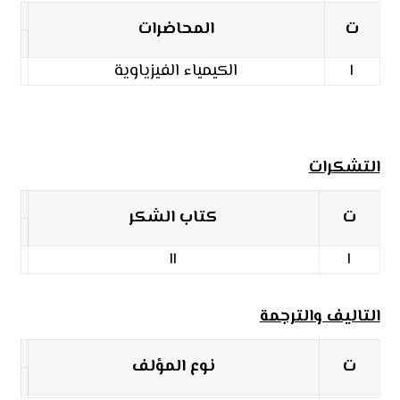
ت
المحاضرات
١
الكيمياء الفيزياوية
التشكرات
ت
كتاب الشكر
١١
١
التاليف والترجمة
ت
نوع المؤلف