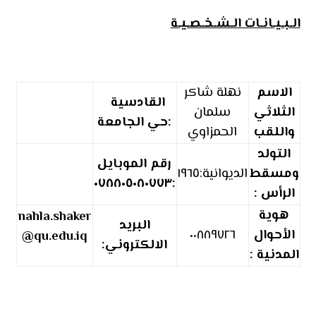
الـبـيـانـات الـشـخـصـيـة
الاسم
نهلة شاكر
القادسية
الثلاثي
سلمان
:حي الجامعة
واللقب
الحمزاوي
التولد
رقم الموبايل
ومسقط
الديوانية:١٩٦٥
٠٧٨٨٠٥٠٨٠٧٧٣
:
الرأس :
هوية
nahla.shaker
البريد
الأحوال
٠٠٨٨٩٧٢٦
@qu.edu.iq
الالكتروني:
المدنية :