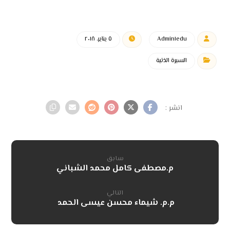
Admin١edu
٥ يناير، ٢٠١٨
السيرة الذتية
سابق
م.مصطفى كامل محمد الشباني
التالي
م.م. شيماء محسن عيسى الحمد