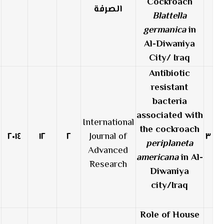
Cockroach
الصرفة
Blattella
germanica
in
Al-Diwaniya
City/ Iraq
Antibiotic
resistant
bacteria
associated with
International
the cockroach
٢٠١٤
١٢
٢
Journal of
٣
periplaneta
Advanced
americana
in Al-
Research
Diwaniya
city/Iraq
Role of House