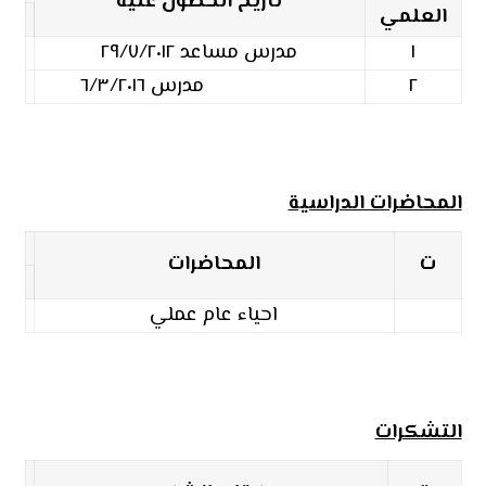
تاريخ الحصول عليه
العلمي
١
مدرس مساعد ٢٩/٧/٢٠١٢
٢
مدرس ٦/٣/٢٠١٦
المحاضرات الدراسية
ت
المحاضرات
احياء عام عملي
التشكرات