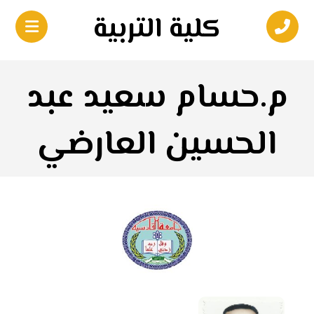
كلية التربية
م.حسام سعيد عبد
الحسين العارضي