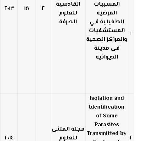
المسببات
القادسية
٢٠١٣
١٨
٢
المرضية
للعلوم
الطفيلية في
الصرفة
المستشفيات
١
والمراكز الصحية
في مدينة
الديوانية
Isolation and
Identification
of Some
Parasites
مجلة المثنى
Transmitted by
٢
للعلوم
٢٠١٤