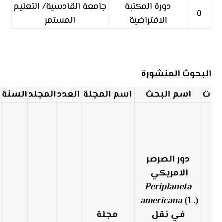
دورة المكتبة
جامعة القادسية/ التعليم
٥
الافتراضية
المستمر
البحوث المنشورة
ت
اسم البحث
اسم المجلة
العدد
المجلد
السنة
دور الصرصر
الامريكي
Periplaneta
americana
(L.)
في نقل
مجلة