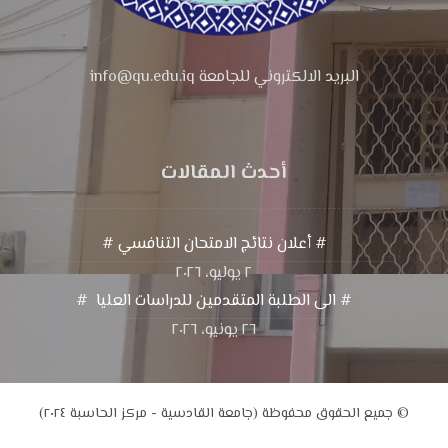
البريد الالكتروني للجامعة info@qu.edu.iq
أحدث المقالات
# أعلان نتائج الامتحان التنافسي #
٢ يوليو، ٢٠٢٦
# الى الطلبة المتقدمين للدراسات العليا #
٢٦ يونيو، ٢٠٢٦
© جميع الحقوق محفوظة (جامعة القادسية - مركز الحاسبة ٢٠٢٤)