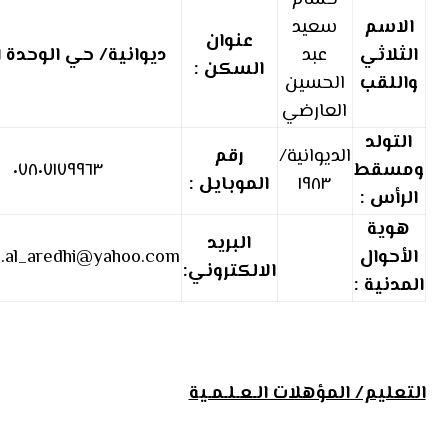
الاسم
سعيد
عنوان
الثلاثي
عبد
ديوانية/ حي الوحدة ا
السكن :
واللقب
الحسين
العارضي
التولد
الديوانية/
رقم
ومسقط
٠٧٨٠٧١٧٩٩٦٣
١٩٨٣
الموبايل :
الرأس :
هوية
البريد
الأحوال
.al_aredhi@yahoo.com
الالكتروني:
المدنية :
التعليم/ المؤهلات الـعـلـمـية