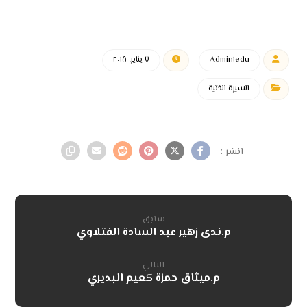
Admin١edu
٧ يناير، ٢٠١٨
السيرة الذتية
سابق
م.ندى زهير عبد السادة الفتلاوي
التالي
م.ميثاق حمزة كعيم البديري