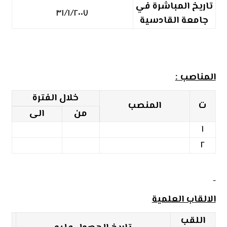
تاريخ المباشرة في
٣١/١/٢٠٠٧
جامعة القادسية
المناصب :
خلال الفترة
ت
المنصب
من
الى
١
٢
الالقاب العلمي
ة
اللقب