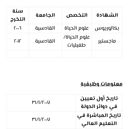
سنة
الشهادة
التخصص
الجامعة
التخرج
بكالوريوس
علوم الحياة
القادسية
٢٠٠٦
علوم الحياة/
ماجستير
القادسية
٢٠١٢
طفيليات
معلومات وظيفية
تاريخ أول تعيين
٣١/١/٢٠٠٧
في دوائر الدولة
تاريخ المباشرة في
٣١/١/٢٠٠٧
التعليم العالي