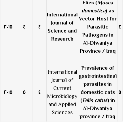
Flies (
Musca
domestica
) as
International
Vector Host for
Journal of
٢٠١٥
٤
٤
Parasitic
٤
Science and
Pathogens in
Research
Al-Diwaniya
Province / Iraq
Prevalence of
International
gastrointestinal
Journal of
parasites in
Current
٢٠١٥
٥
٤
domestic cats
٥
Microbiology
(
Felis catus
) in
and Applied
Al-Diwaniya
Sciences
province / Iraq