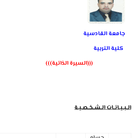
جامعة القادسية
كلية التربية
(((السيرة الذاتية)))
الـبـيـانـات الـشـخـصـيـة
حسام