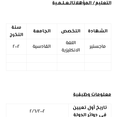
التعليم/ المؤهلاتالـعـلـمـية
سنة
الشهادة
التخصص
الجامعة
التخرج
اللغة
ماجستير
القادسية
٢٠٠٢
الانكليزية
معلومات وظيفية
تاريخ أول تعيين
٢/٦/٢٠٠٢
في دوائر الدولة