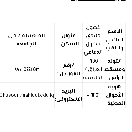
غصون
الاسم
مهدي
عنوان
القادسية / حي
الثلاثي
محلول
السكن :
الجامعة
واللقب
الدفاعي
التولد
١٩٧٧
/رقم
ومسقط
العراق /
٠٧٨٠١٥٤٤٢٥٣
الموبايل :
الرأس :
القادسية
هوية
البريد
الأحوال
٠٠١٦١١٥١
Ghusoon.mahlool.edu.iq
الالكتروني:
المدنية :