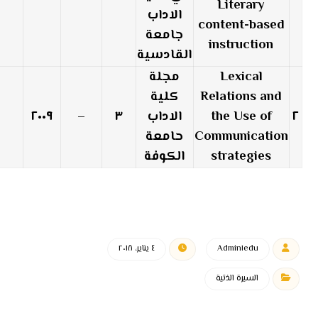
Literary
الاداب
content-based
جامعة
instruction
القادسية
Lexical
مجلة
Relations and
كلية
٢
the Use of
الاداب
٣
–
٢٠٠٩
Communication
حامعة
strategies
الكوفة
Admin١edu
٤ يناير، ٢٠١٨
السيرة الذتية