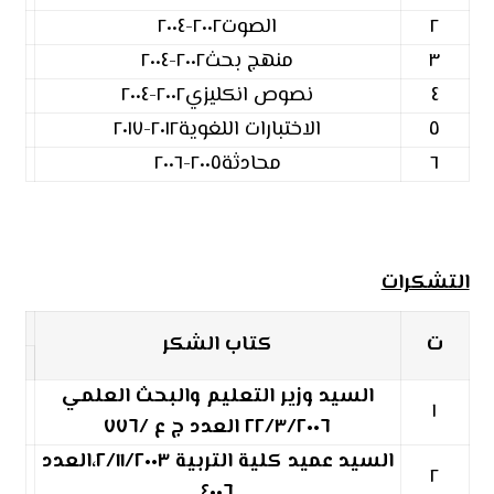
٢
الصوت٢٠٠٢-٢٠٠٤
٣
منهج بحث٢٠٠٢-٢٠٠٤
٤
نصوص انكليزي٢٠٠٢-٢٠٠٤
٥
الاختبارات اللغوية٢٠١٢-٢٠١٧
٦
محادثة٢٠٠٥-٢٠٠٦
التشكرات
ت
كتاب الشكر
السيد وزير التعليم والبحث العلمي
١
٢٢/٣/٢٠٠٦ العدد ج ع /٧٧٦
السيد عميد كلية التربية ٢/١١/٢٠٠٣
،العدد
٢
٤٠٠٦