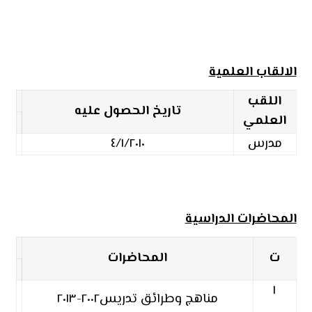
الالقاب العلمية
اللقب
تاريخ الحصول عليه
العلمي
مدرس
٤/١/٢٠١٠
المحاضرات الدراسية
ت
المحاضرات
١
مناهج وطرائق تدريس٢٠٠٢-٢٠١٣