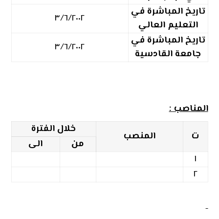
تاريخ المباشرة في
٣/٦/٢٠٠٢
التعليم العالي
تاريخ المباشرة في
٣/٦/٢٠٠٢
جامعة القادسية
المناصب :
خلال الفترة
ت
المنصب
من
الى
١
٢