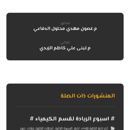
سابق
م.غصون مهدي محلول الدفاعي
التالي
م.لبنى علي كاظم الزيدي
المنشورات ذات الصلة
# اسبوع الريادة لقسم الكيمياء #
آخر اخبار الكلية @en
,
اخبار
,
السيرة الذتية
,
انجازات الكلية
,
زيارات
,
صور