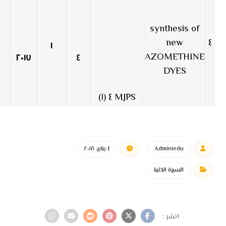
synthesis of
new
٤
١
AZOMETHINE
٢٠١٧
٤
DYES
MJPS ٤ (١)
Admin١edu
٤ يناير، ٢٠١٨
السيرة الذتية