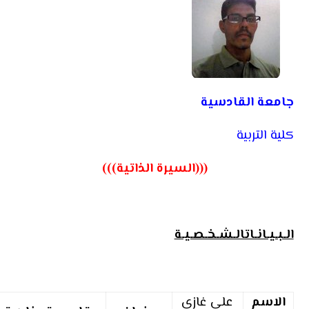
جامعة القادسية
كلية التربية
(((السيرة الذاتية)))
الـبـيـانـاتالـشـخـصـيـة
الاسم
علي غازي