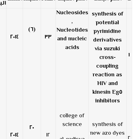
ال
Nucleosides
synthesis of
,
potential
(٦)
Nucleotides
pyrimidine
٢٠١٤
٣٣
and nucleic
derivatives
acids
via suzuki
١
cross-
coupling
reaction as
HIV and
kinesin Eg٥
inhibitors
college of
science
synthesis of
٢٠
new azo dyes
٢٠١٤
١٢
٢