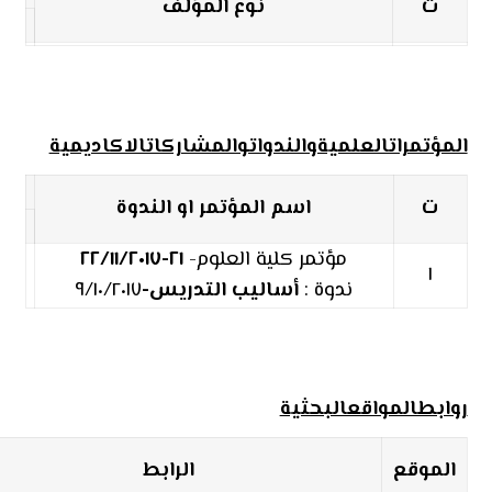
ت
نوع المؤلف
المؤتمراتالعلميةوالندواتوالمشاركاتالاكاديمية
ت
اسم المؤتمر او الندوة
مؤتمر كلية العلوم-
٢١-٢٢/١١/٢٠١٧
١
ندوة :
أساليب التدريس-
٩/١٠/٢٠١٧
روابطالمواقعالبحثية
الموقع
الرابط