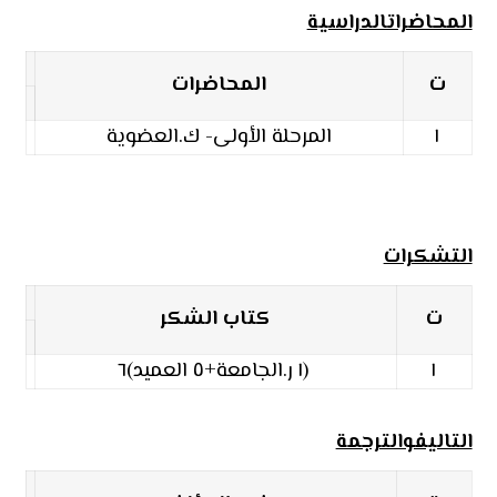
المحاضراتالدراسية
ت
المحاضرات
١
المرحلة الأولى- ك.العضوية
التشكرات
ت
كتاب الشكر
١
(١ ر.الجامعة+٥ العميد)٦
التاليفوالترجمة