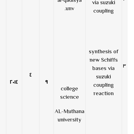
al-qadisya
via suzuki
unv.
coupling
synthesis of
new Schiffs
٣
bases via
٤
suzuki
٢٠١٤
٩
coupling
college
reaction
science
AL-Muthana
university