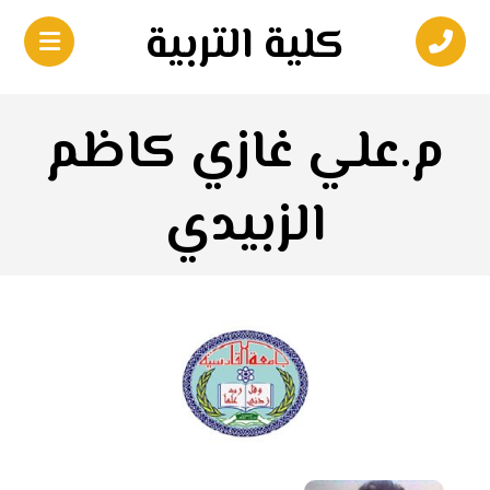
كلية التربية
م.علي غازي كاظم
الزبيدي