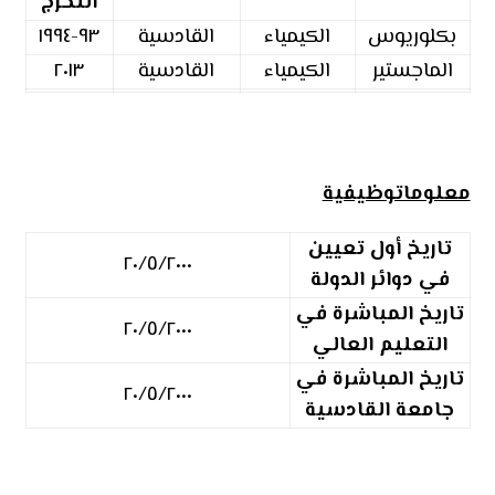
التخرج
بكلوريوس
الكيمياء
القادسية
٩٣-١٩٩٤
الماجستير
الكيمياء
القادسية
٢٠١٣
معلوماتوظيفية
تاريخ أول تعيين
٢٠/٥/٢٠٠٠
في دوائر الدولة
تاريخ المباشرة في
٢٠/٥/٢٠٠٠
التعليم العالي
تاريخ المباشرة في
٢٠/٥/٢٠٠٠
جامعة القادسية