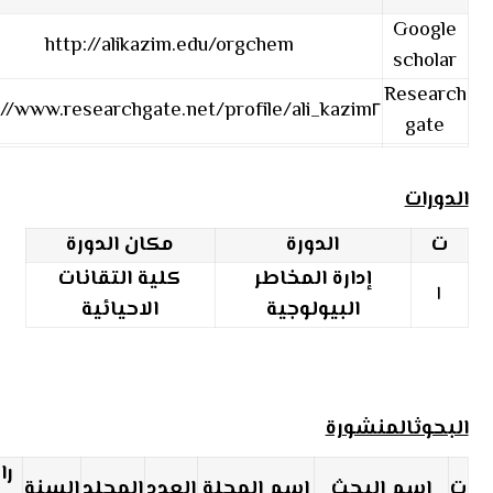
Google
http://alikazim.edu/orgchem
scholar
Research
://www.researchgate.net/profile/ali_kazim٢
gate
الدورات
ت
الدورة
مكان الدورة
إدارة المخاطر
كلية التقانات
١
البيولوجية
الاحيائية
البحوثالمنشورة
را
ت
اسم البحث
اسم المجلة
العدد
المجلد
السنة