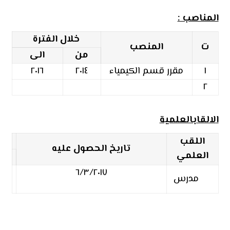
المناصب :
خلال الفترة
ت
المنصب
من
الى
١
مقرر قسم الكيمياء
٢٠١٤
٢٠١٦
٢
ا
لالقابالعلمية
اللقب
تاريخ الحصول عليه
العلمي
٦/٣/٢٠١٧
مدرس