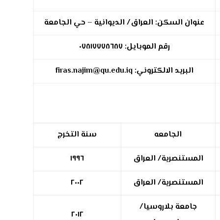
عنوان السكن: العراق/ الديوانية – حي الجامعة
رقم الموبايل:
٠٧٨١٧٧٧٨٦٨٧
البريد الالكتروني:
firas.najim@qu.edu.iq
الجامعه
سنة التخرج
المستنصرية/ العراق
١٩٩٦
المستنصرية/ العراق
٢٠٠٢
جامعة بلاروسيا/
٢٠١٢