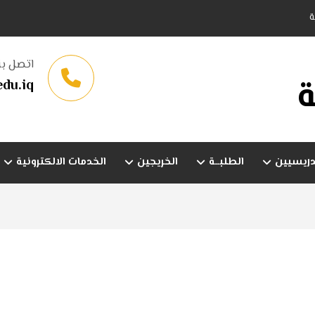
ة
اتصل بن
ة
du.iq
دريسيين
الطلبــة
الخريجين
الخدمات الالكترونية