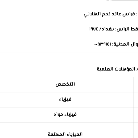
فراس عائد نجم الهلالي
 الراس: بغداد/ ١٩٧٤
ال المدنية:
٠٠٨٣٩١٥١
 المؤهلات العلمية
التخصص
فيزياء
فيزياء مواد
الفيزياء المكثفة