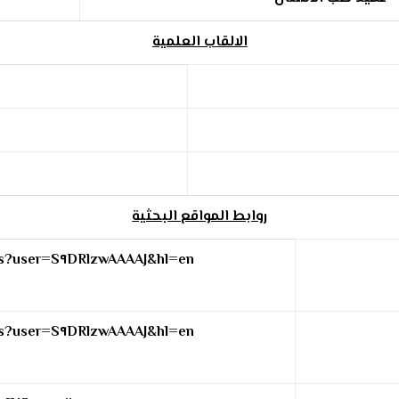
الالقاب العلمية
روابط المواقع البحثية
ons?user=S٩DRlzwAAAAJ&hl=en
ons?user=S٩DRlzwAAAAJ&hl=en