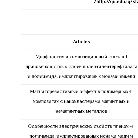
http://qu.edu.iq/st
Articles
١-Морфология и композиционный состав
приповерхностных слоёв полиэтилентерефталата
и полиимида, имплантированных ионами никеля
٢-Магниторезистивный эффект в полимерных
композитах с нанокластерами магнитных и
немагнитных металлов
٣- Особенности электрических свойств пленок
полиимида, имплантированных ионами меди и