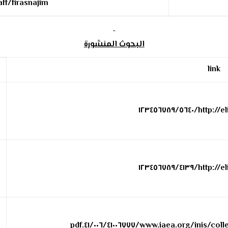
aff/firasnajim/
البحوث المنشورة
link
http://elib.b
http://elib.b
www.iaea.org/inis/collection/N