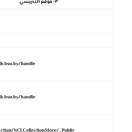
٣- موقع التدريسي
su.by/handle/١٢٣٤٥٦٧٨٩/٥٦٤٠
su.by/handle/١٢٣٤٥٦٧٨٩/٤١٣٩
CLCollectionStore/_Public/٤١/٠٠٦/٤١٠٠٦٧٧٧.pdf