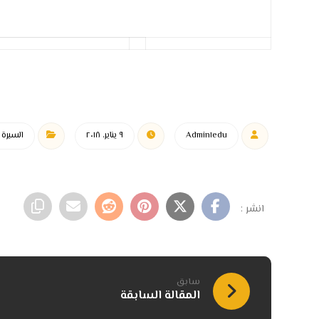
Admin١edu
٩ يناير، ٢٠١٨
السيرة ا
سابق
المقالة السابقة