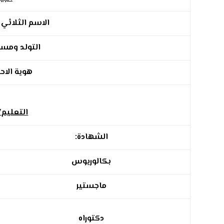
الاسم الثلاثي :
التولد ومسقط
هوية الاحو
التعليم/
الشهادة:
بكالوريوس
ماجستير
دكتوراه