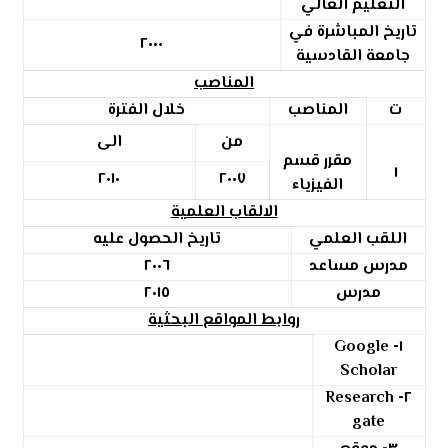
التعليم العالي
تاريخ المباشرة في
٢٠٠٠
جامعة القادسية
المناصب
ت
المناصب
خلال الفترة
من
الى
مقرر قسم
١
٢٠١٠
٢٠٠٧
الفيزياء
الالقاب العلمية
اللقب العلمي
تاريخ الحصول عليه
مدرس مساعد
٢٠٠٦
مدرس
٢٠١٥
روابط المواقع البحثية
Google
١-
Scholar
Research
٢-
gate