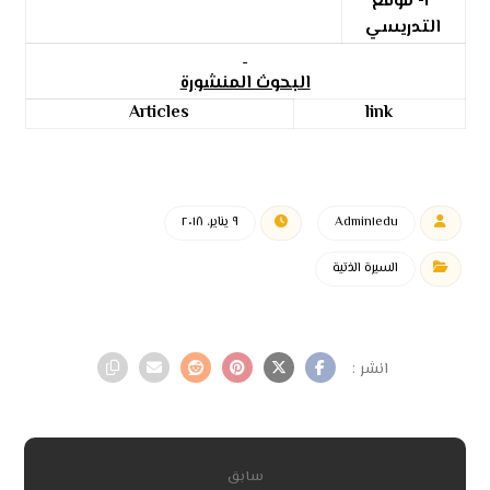
٣- موقع
التدريسي
البحوث المنشورة
Articles
link
Admin١edu
٩ يناير، ٢٠١٨
السيرة الذتية
سابق