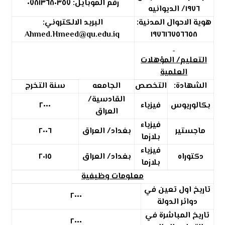
رقم الموبايل:
٠٧٨١٣٦٨٠٣٥٧
١٩٧٦/ الديوانيه
هوية الاحوال المدنية:
البريد الالكتروني:
Ahmed.Hmeed@qu.edu.iq
١٩٧٦١٦٧٥٦٦٥٨
التعليم/ المؤهلات
العلمية
الشهادة:
التخصص
الجامعه
سنة التخرج
القادسية/
بكالوريوس
فيزياء
٢٠٠٠
العراق
فيزياء
ماجستير
بغداد/ العراق
٢٠٠٦
بلازما
فيزياء
دكتوراه
بغداد/ العراق
٢٠١٥
بلازما
معلومات وظيفية
تاريخ اول تعين في
٢٠٠٠
دوائر الدولة
تاريخ المباشرة في
٢٠٠٠