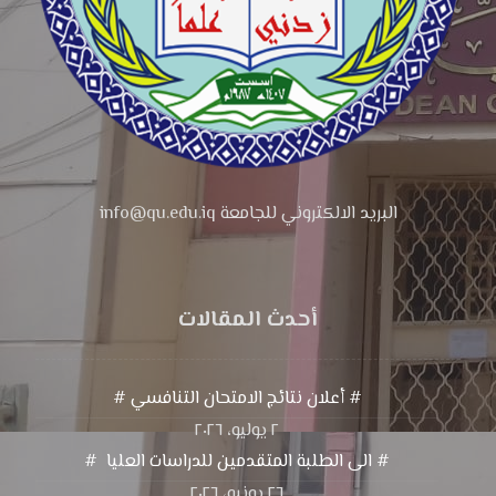
البريد الالكتروني للجامعة info@qu.edu.iq
أحدث المقالات
# أعلان نتائج الامتحان التنافسي #
٢ يوليو، ٢٠٢٦
# الى الطلبة المتقدمين للدراسات العليا #
٢٦ يونيو، ٢٠٢٦